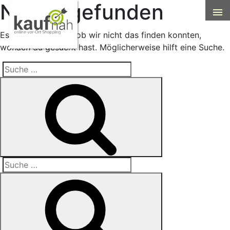
Nichts gefunden
Es sieht so aus, als ob wir nicht das finden konnten,
wonach du gesucht hast. Möglicherweise hilft eine Suche.
Suche
Suche
nach:
Suche
Suche
nach: